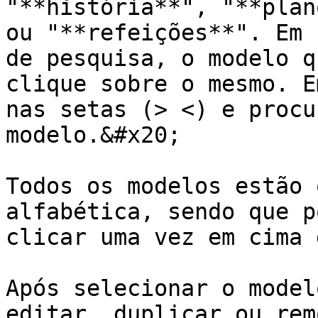
"**história**", "**plan
ou "**refeições**". Em 
de pesquisa, o modelo q
clique sobre o mesmo. E
nas setas (> <) e procu
modelo.&#x20;

Todos os modelos estão 
alfabética, sendo que p
clicar uma vez em cima 
Após selecionar o model
editar, duplicar ou rem